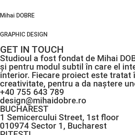
Mihai DOBRE
GRAPHIC DESIGN
GET IN TOUCH
Studioul a fost fondat de Mihai DOB
și pentru modul subtil în care el int
interior. Fiecare proiect este tratat
creativitate, pentru a da naștere un
+40 755 643 789
@ngised
or.erbodiahim
BUCHAREST
1 Semicercului Street, 1st floor
010974 Sector 1, Bucharest
PITESTI